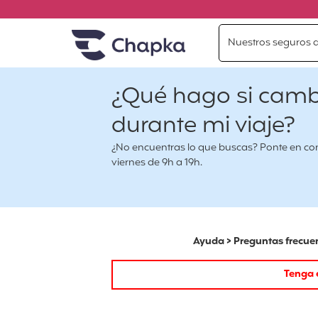
Chapka Seguros de viaje
Ir directamente al contenido
Nuestros seguros d
¿Qué hago si cambi
durante mi viaje?
¿No encuentras lo que buscas? Ponte en conta
viernes de 9h a 19h.
Ayuda
>
Preguntas frecue
Tenga e