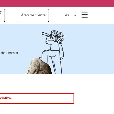
Menú
☰
7
Área de cliente
es
 de lunes a
cializa.