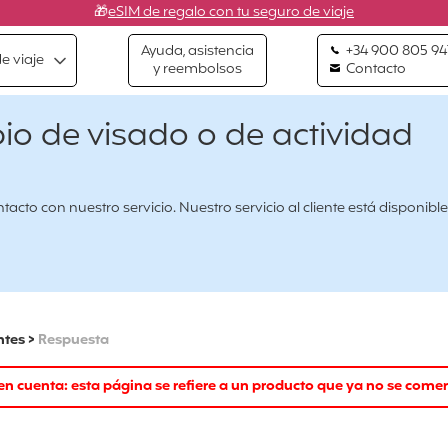
🎁
eSIM de regalo con tu seguro de viaje
Ayuda, asistencia
+34 900 805 94
e viaje
y reembolsos
Contacto
o de visado o de actividad
cto con nuestro servicio. Nuestro servicio al cliente está disponible
ntes
>
Respuesta
n cuenta: esta página se refiere a un producto que ya no se comer