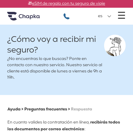
Chapka Seguros de viaje
Ir directamente al contenido
🎁
eSIM de regalo con tu seguro de viaje
M
☰
+34 900 805 947
es
¿Cómo voy a recibir mi
seguro?
¿No encuentras lo que buscas? Ponte en
contacto con nuestro servicio. Nuestro servicio al
cliente está disponible de lunes a viernes de 9h a
19h.
Ayuda
>
Preguntas frecuentes
>
Respuesta
En cuanto valides la contratación en línea,
recibirás todos
los documentos por correo electrónico
: