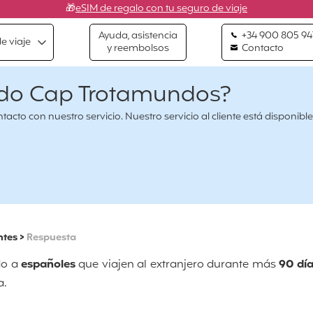
🎁
eSIM de regalo con tu seguro de viaje
Ayuda, asistencia
+34 900 805 94
e viaje
y reembolsos
Contacto
gido Cap Trotamundos?
cto con nuestro servicio. Nuestro servicio al cliente está disponible
ntes
>
Respuesta
do a
españoles
que viajen al extranjero durante más
90 día
a.