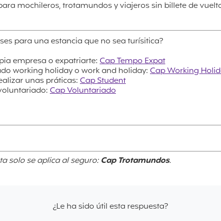
 para mochileros, trotamundos y viajeros sin billete de vuelt
ses para una estancia que no sea turísitica?
opia empresa o expatriarte:
Cap Tempo Expat
ado working holiday o work and holiday:
Cap Working Holi
ealizar unas práticas:
Cap Student
 voluntariado:
Cap Voluntariado
ta solo se aplica al seguro:
Cap Trotamundos
.
¿Le ha sido útil esta respuesta?