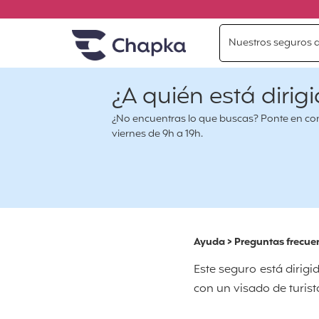
Chapka Seguros de viaje
Ir directamente al contenido
Nuestros seguros d
¿A quién está diri
¿No encuentras lo que buscas? Ponte en conta
viernes de 9h a 19h.
Ayuda
>
Preguntas frecue
Este seguro está dirigi
con un visado de turist