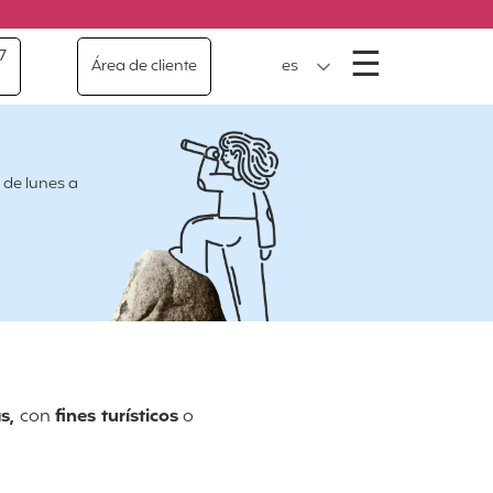
Menú
☰
7
Área de cliente
es
 de lunes a
s,
con
fines turísticos
o