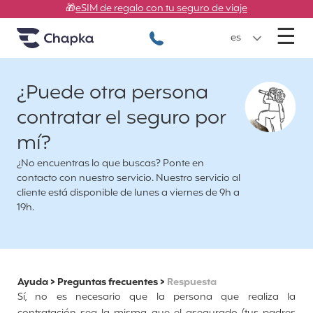
Chapka Seguros de viaje
Ir directamente al contenido
🎁
eSIM de regalo con tu seguro de viaje
M
☰
+34 900 805 947
es
¿Puede otra persona
contratar el seguro por
mí?
¿No encuentras lo que buscas? Ponte en
contacto con nuestro servicio. Nuestro servicio al
cliente está disponible de lunes a viernes de 9h a
19h.
Ayuda
>
Preguntas frecuentes
>
Respuesta
Sí, no es necesario que la persona que realiza la