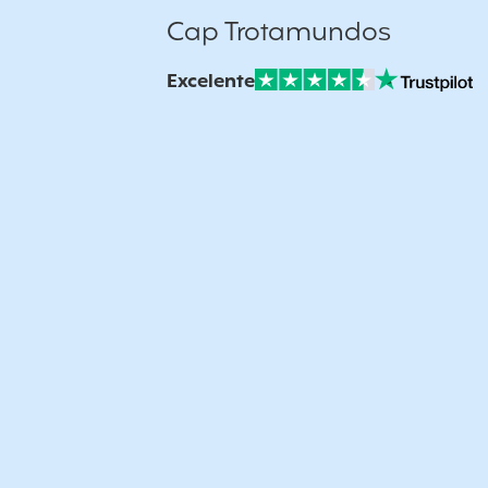
Cap Trotamundos
Excelente
Nuestras Opiniones Verificadas: