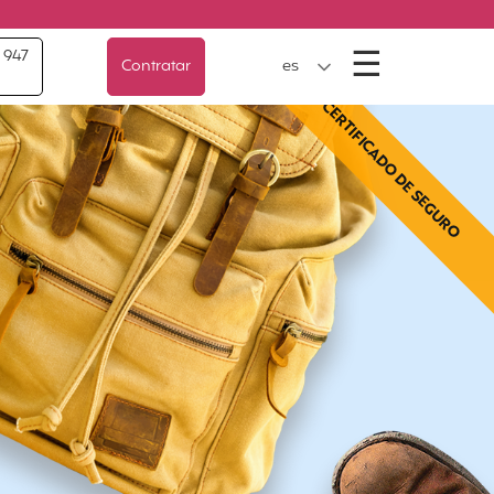
Menú
☰
 947
Contratar
es
CERTIFICADO DE SEGURO